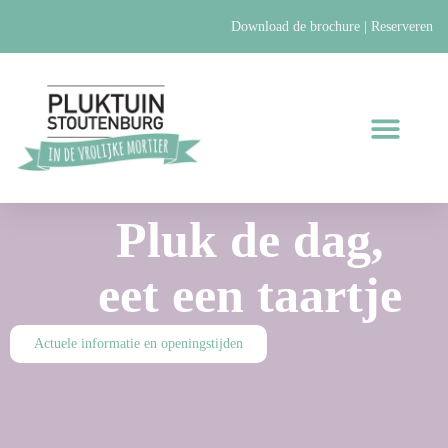
Ga
Download de brochure
|
Reserveren
naar
de
inhoud
Bij Ons
Actuele Informatie
Pluk de dag,
eet een taartje
Actuele informatie en openingstijden