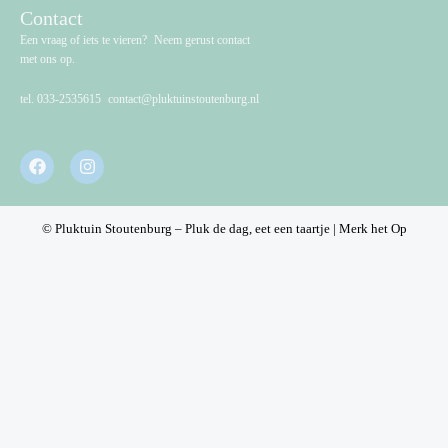
Contact
Een vraag of iets te vieren? Neem gerust contact
met ons op.
tel.
033-2535615
contact@pluktuinstoutenburg.nl
F
I
a
n
c
s
e
t
b
a
© Pluktuin Stoutenburg – Pluk de dag, eet een taartje |
Merk het Op
o
g
o
r
k
a
m