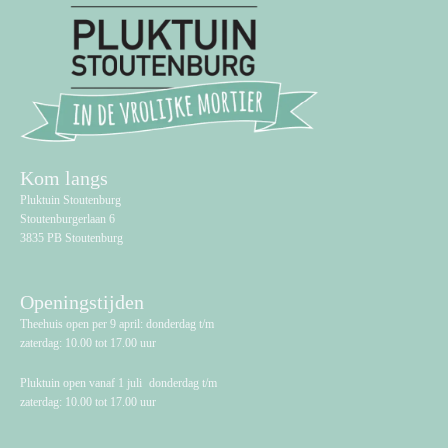
Kom langs
Pluktuin Stoutenburg
Stoutenburgerlaan 6
3835 PB Stoutenburg
Openingstijden
Theehuis open per 9 april: donderdag t/m
zaterdag: 10.00 tot 17.00 uur
Pluktuin open vanaf 1 juli donderdag t/m
zaterdag: 10.00 tot 17.00 uur