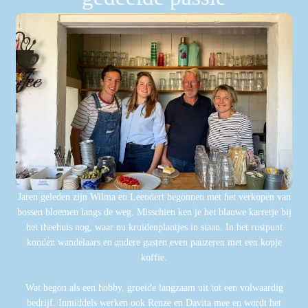
Jaren geleden zijn Wilma en Leendert begonnen met het verkopen van
bossen bloemen langs de weg. Misschien ken je het blauwe karretje bij
het theehuis nog, waar nu kruidenplantjes in staan. In het rustpunt
konden wandelaars en andere gasten even pauzeren met een kopje
koffie.
Wat begon als een hobby, groeide langzaam uit tot een volwaardig
bedrijf. Inmiddels werken ook Renze en Davita mee en wordt het